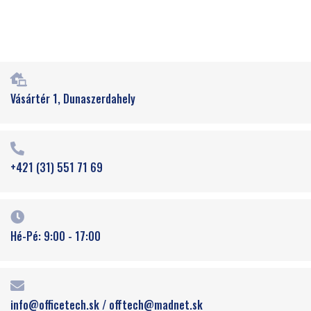
Vásártér 1, Dunaszerdahely
+421 (31) 551 71 69
Hé-Pé: 9:00 - 17:00
info@officetech.sk / offtech@madnet.sk