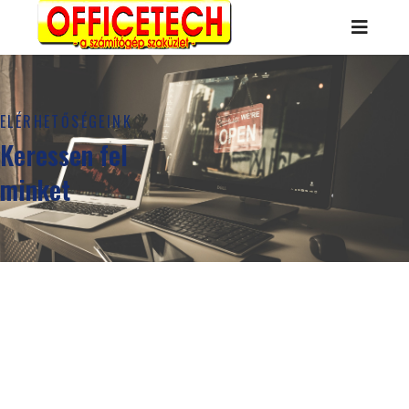
ELÉRHETŐSÉGEINK
Keressen fel
minket